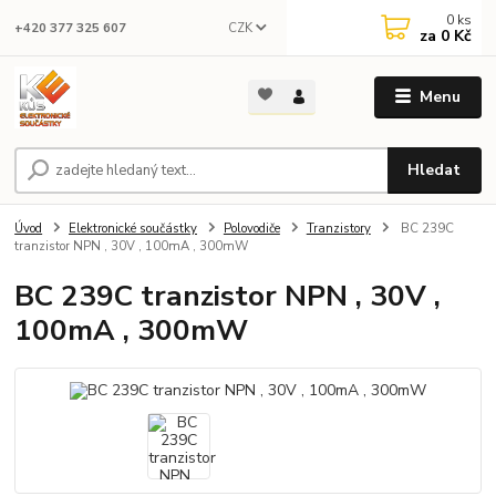
0
ks
CZK
+420 377 325 607
za
0 Kč
Menu
Hledat
Úvod
Elektronické součástky
Polovodiče
Tranzistory
BC 239C
tranzistor NPN , 30V , 100mA , 300mW
BC 239C tranzistor NPN , 30V ,
100mA , 300mW