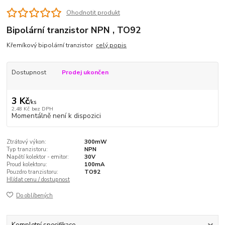
Ohodnotit produkt
Bipolární tranzistor NPN , TO92
Křemíkový bipolární tranzistor
celý popis
Dostupnost
Prodej ukončen
3 Kč
/
ks
2,48 Kč
bez DPH
Momentálně není k dispozici
Ztrátový výkon:
300mW
Typ tranzistoru:
NPN
Napětí kolektor - emitor:
30V
Proud kolektoru:
100mA
Pouzdro tranzistoru:
TO92
Hlídat cenu / dostupnost
Do oblíbených
Kompletní specifikace