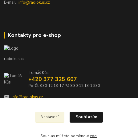
E-mail :
info@radiokus.cz
Kontakty pro e-shop
radiokus.cz
Tomáš Kůs
+420 377 325 607
Po-Čt 8,30-12 13-17 Pá 8,30-12 13-16,30
info@radiokus.cz
Souhlasím
Nastavení
Souhlas můžete odmítnout
zde
.