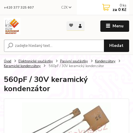
0
ks
CZK
+420 377 325 607
za
0 Kč
Menu
Hledat
Úvod
Elektronické součástky
Pasivní součástky
Kondenzátory
Keramické kondenzátory
560pF / 30V keramický kondenzátor
560pF / 30V keramický
kondenzátor