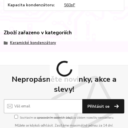
Kapacita kondenzátoru
560pF
Zboží zařazeno v kategoriích
Keramické kondenzátory
Nepropásněte novinky, akce a
slevy!
Přihlásit se
Souhlasím se
zpracováním osobních údajů
za účelem rozesílky newsletteru.
Můžete se kdykoli odhlásit. Zasíláme maximálně jednou za 14 dní.