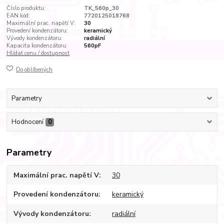
Číslo produktu:
TK_560p_30
EAN kód:
7720125018768
Maximální prac. napětí V:
30
Provedení kondenzátoru:
keramický
Vývody kondenzátoru:
radiální
Kapacita kondenzátoru:
560pF
Hlídat cenu / dostupnost
Do oblíbených
Parametry
Hodnocení
0
Parametry
Maximální prac. napětí V
30
Provedení kondenzátoru
keramický
Vývody kondenzátoru
radiální