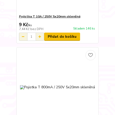
Pojistka T 10A / 250V 5x20mm skleněná
9 Kč
/
ks
Skladem 146 ks
7,44 Kč
bez DPH
Přidat do košíku