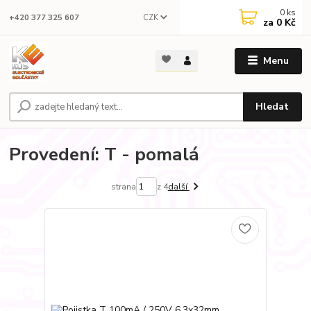
0
ks
CZK
+420 377 325 607
za
0 Kč
Menu
Hledat
Provedení: T - pomalá
strana
z 4
další