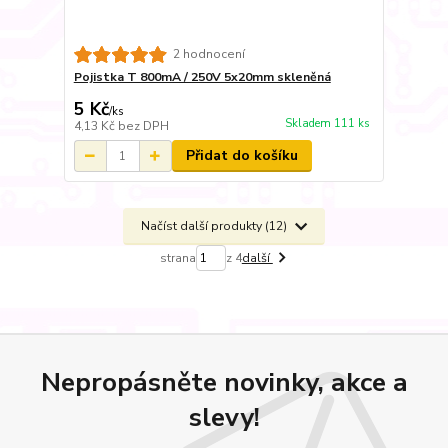
2 hodnocení
Pojistka T 800mA / 250V 5x20mm skleněná
5 Kč
/
ks
Skladem 111 ks
4,13 Kč
bez DPH
Přidat do košíku
Načíst další produkty (12)
strana
z 4
další
Nepropásněte novinky, akce a
slevy!