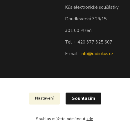
Kůs elektronické součástky
Doudlevecká 329/15
301 00 Plzeň
Tel. + 420 377 325 607
E-mail :
info@radiokus.cz
Souhlasím
Nastavení
Souhlas můžete odmítnout
zde
.