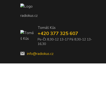
radiokus.cz
Tomáš Kůs
+420 377 325 607
Po-Čt 8,30-12 13-17 Pá 8,30-12 13-
16,30
info@radiokus.cz
Vytvořeno na
Eshop-rychle.cz