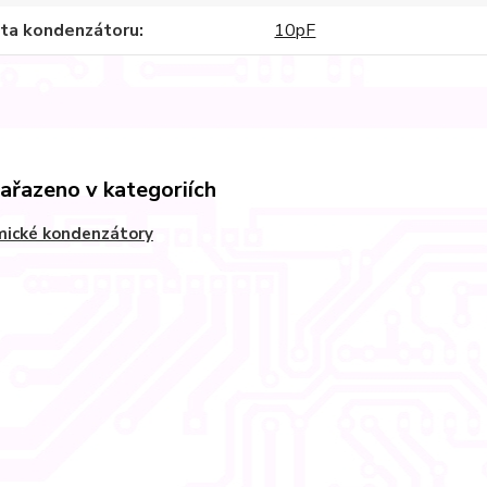
ita kondenzátoru
10pF
zařazeno v kategoriích
mické kondenzátory