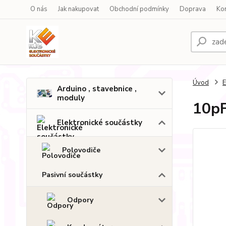
O nás
Jak nakupovat
Obchodní podmínky
Doprava
Ko
Úvod
E
Arduino , stavebnice ,
moduly
10pF
Elektronické součástky
Polovodiče
Pasivní součástky
Odpory