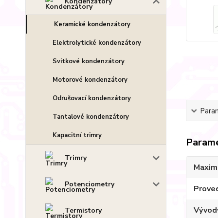
Kondenzátory
Keramické kondenzátory
Elektrolytické kondenzátory
Svitkové kondenzátory
Motorové kondenzátory
Odrušovací kondenzátory
Para
Tantalové kondenzátory
Kapacitní trimry
Param
Trimry
Maximá
Potenciometry
Prove
Vývod
Termistory