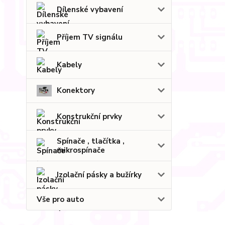
Dílenské vybavení
Příjem TV signálu
Kabely
Konektory
Konstrukční prvky
Spínače , tlačítka ,
mikrospínače
Izolační pásky a bužírky
Vše pro auto