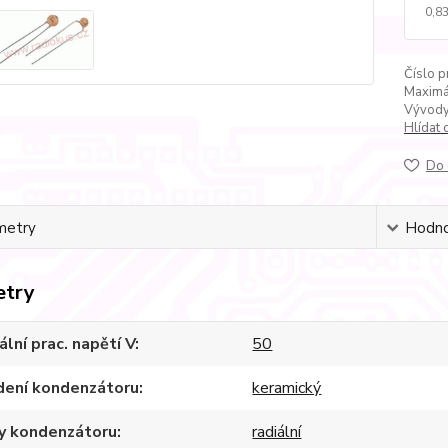
0,83
Číslo p
Maximál
Vývody
Hlídat 
Do 
metry
Hodno
etry
lní prac. napětí V
50
dení kondenzátoru
keramický
y kondenzátoru
radiální