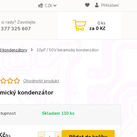
Přihlášení
CZK
 si rady? Zavolejte.
0
ks
za
0 Kč
 377 325 607
é kondenzátory
10pF / 50V keramický kondenzátor
Ohodnotit produkt
mický kondenzátor
tupnost
Skladem 110 ks
Kč
/
ks