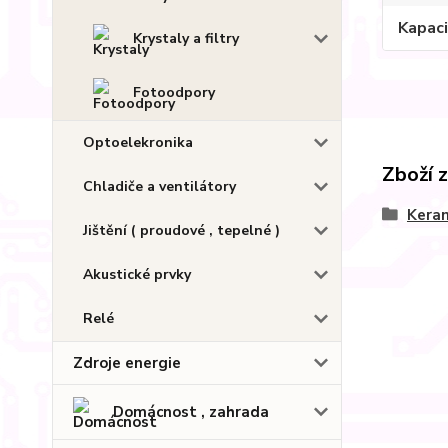
Kapac
Krystaly a filtry
Fotoodpory
Optoelekronika
Zboží 
Chladiče a ventilátory
Kera
Jištění ( proudové , tepelné )
Akustické prvky
Relé
Zdroje energie
Domácnost , zahrada