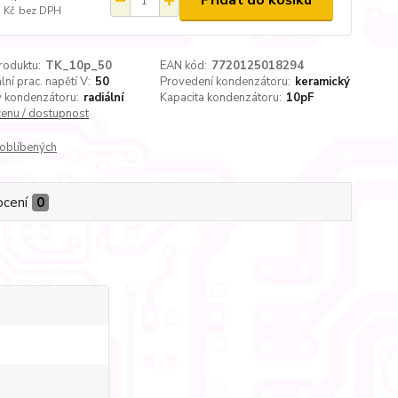
Přidat do košíku
 Kč
bez DPH
roduktu:
TK_10p_50
EAN kód:
7720125018294
ní prac. napětí V:
50
Provedení kondenzátoru:
keramický
 kondenzátoru:
radiální
Kapacita kondenzátoru:
10pF
cenu / dostupnost
oblíbených
cení
0