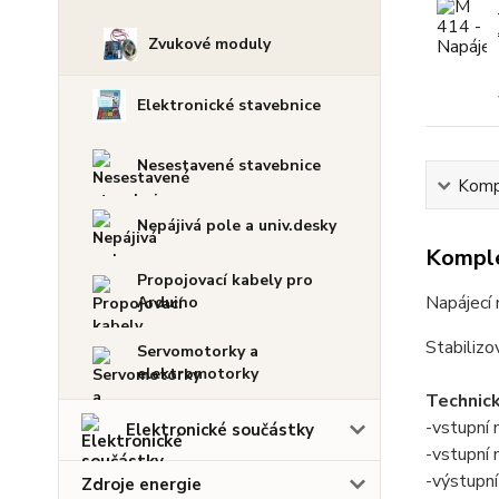
Zvukové moduly
Elektronické stavebnice
Nesestavené stavebnice
Kompl
Nepájivá pole a univ.desky
Komple
Propojovací kabely pro
Napájecí
Arduino
Stabiliz
Servomotorky a
elektromotorky
Technic
-vstupní
Elektronické součástky
-vstupní
-výstupn
Zdroje energie