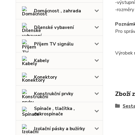
-výstupn
-rozměr
Domácnost , zahrada
Poznámk
Dílenské vybavení
Pro správ
Příjem TV signálu
Výrobek n
Kabely
Konektory
Zboží 
Konstrukční prvky
Sest
Spínače , tlačítka ,
mikrospínače
Izolační pásky a bužírky