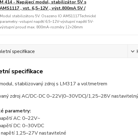
M 414 - Napájecí modul, stabilizátor 5V s
AMS1117 , vst. 6,5–12V , výst.800mA 5V /
Modul stabilizátoru 5V. Osazeno IO AMS1117Technické
parametry:-vstupní napětí 6,5–12V-výstupní napětí 5V-
výstupní proud max. 800mA-rozměry 12×26mm
etní specifikace
tní specifikace
 modul, stabilizovaný zdroj s LM317 a voltmetrem
ovaný zdroj AC/DC-DC 0–22V(0–30VDC)/1,25–28V nastaviteln
ké parametry:
 napětí AC: 0–22V~
 napětí DC: 0–30VDC
í napětí 1,25–27V nastavitelné