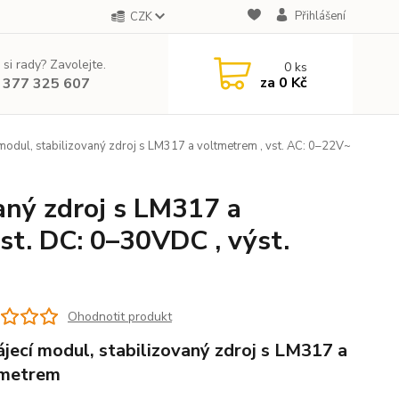
Přihlášení
CZK
 si rady? Zavolejte.
0
ks
za
0 Kč
 377 325 607
odul, stabilizovaný zdroj s LM317 a voltmetrem , vst. AC: 0–22V~
aný zdroj s LM317 a
st. DC: 0–30VDC , výst.
Ohodnotit produkt
jecí modul, stabilizovaný zdroj s LM317 a
tmetrem