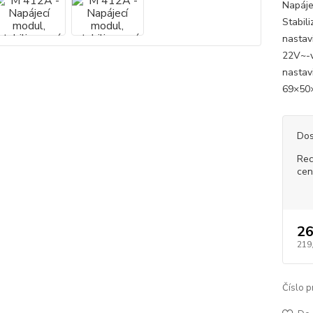
Napáje
Stabil
nastav
22V~-v
nastav
69×50
Dos
Rec
cen
26
219
Číslo p