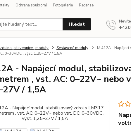
ntakty
Ochrana soukromí
Fotogalerie
Recenze
Nevíte
Hledat
+420
rduino , stavebnice , moduly
Sestavené moduly
M 412A - Napájecí m
DC: 0–30VDC , výst. 1,25–27V / 1,5A
2A - Napájecí modul, stabilizov
metrem , vst. AC: 0–22V~ nebo v
–27V / 1,5A
Napá
vol