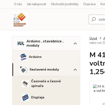
O nás
Jak nakupovat
Obchodní podmínky
Doprava
Ko
Úvod
A
Arduino , stavebnice ,
nebo vst. 
moduly
M 41
Arduino
volt
1,25
Sestavené moduly
Časovače a časové
spínače
Displeje