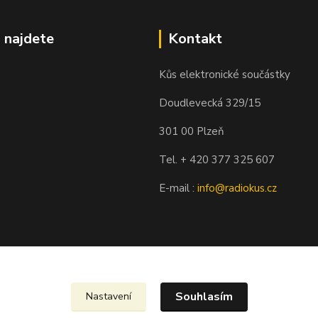
 najdete
Kontakt
Kůs elektronické součástky
Doudlevecká 329/15
301 00 Plzeň
Tel. + 420 377 325 607
E-mail :
info@radiokus.cz
Souhlasím
Nastavení