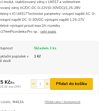
cí modul, stabilizovaný zdroj s LM317 a voltmetrem
izovaný zdroj AC/DC-DC 0–22V(0–30VDC)/1,25–28V
itelný s IO LM317Technické parametry:-vstupní napětí AC: 0–
stupní napětí DC: 0–30VDC-výstupní napětí 1,25–27V
itelné-výstupní proud max.2A-rozměry
×27mmPoznámka:Pro sp...
celý popis
tupnost
Skladem 1 ks
yklační poplatek v
1 Kč
ě zboží
5 Kč
/
ks
Přidat do košíku
,01 Kč
bez DPH
roduktu:
M412A
Hlídat cenu / dostupnost