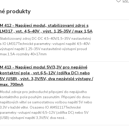
Do 
é produkty
M 412 - Napájecí modul, stabilizovaný zdroj s
LM317 , vst. 4,5–40V , výst. 1,25–35V / max 1,5A
Stabilizovaný zdroj DC-DC 4,5–40V/1,5–35V nastavitelný
s IO LM317Technické parametry:-vstupní napětí 4,5–40V-
výstupní napětí 1,25–35V nastavitelné-výstupní proud
max.1,5A-rozměry 40×17mm
M 413 - Napájecí modul 5V/3,3V pro nepájivé
kontaktní pole , vst.6,5–12V (zdířka DC) nebo
5V (USB) , výst. 3,3V/5V, dva nezávislé výstupy /
max. 700mA
Modul zdroje pro jednoduché připojení do nepájivého
kontaktního pole pouhým zasunutím. Připojení do dvou
napěťových větví se samostatnou volbou napětí 5V nebo
3,3V v každé větvi. Osazeno IO AMS1117Technické
parametry:-vstupní napětí 6,5–12V (zdířka DC) nebo 5V
(USB)-výstupní napětí 3,3V/5V, dva nezá...