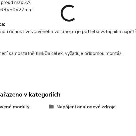
í proud max.2A
y 69×50×27mm
a:
nou činnost vestavěného voltmetru je potřeba vstupního napětí 5
ení samostatně funkční celek, vyžaduje odbornou montáž.
zařazeno v kategoriích
avené moduly
Napájení analogové zdroje