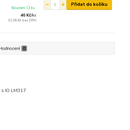
Přidat do košíku
Skladem 13 ks
40 Kč
/
ks
33,06 Kč
bez DPH
Hodnocení
0
ý s IO LM317