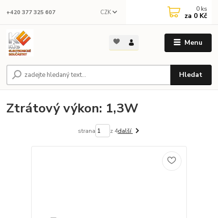
0
ks
CZK
+420 377 325 607
za
0 Kč
Menu
Hledat
Ztrátový výkon: 1,3W
strana
z 4
další