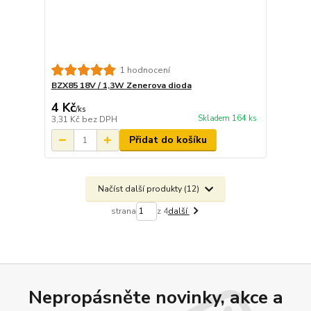
1 hodnocení
BZX85 18V / 1,3W Zenerova dioda
4 Kč
/
ks
Skladem 164 ks
3,31 Kč
bez DPH
Přidat do košíku
Načíst další produkty (12)
strana
z 4
další
Nepropásněte novinky, akce a