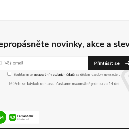
epropásněte novinky, akce a slev
Přihlásit se
Souhlasím se
zpracováním osobních údajů
za účelem rozesílky newsletteru.
Můžete se kdykoli odhlásit. Zasíláme maximálně jednou za 14 dní.