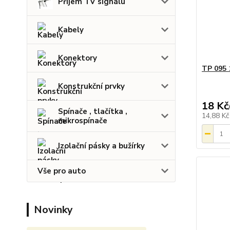
Příjem TV signálu
Kabely
Konektory
TP 095 
Konstrukční prvky
18 Kč
Spínače , tlačítka ,
14,88 K
mikrospínače
Izolační pásky a bužírky
Vše pro auto
Novinky