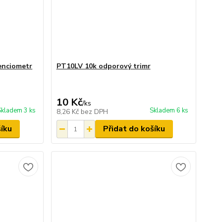
enciometr
PT10LV 10k odporový trimr
10 Kč
/
ks
Skladem 3 ks
Skladem 6 ks
8,26 Kč
bez DPH
šíku
Přidat do košíku