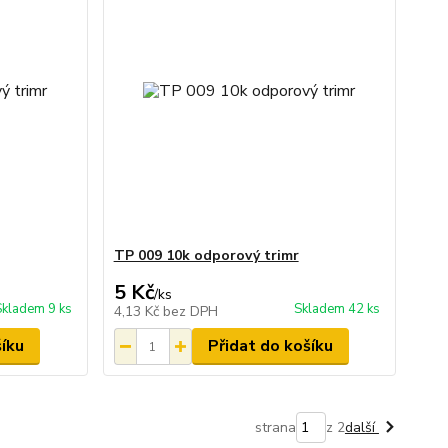
TP 009 10k odporový trimr
5 Kč
/
ks
Skladem 9 ks
Skladem 42 ks
4,13 Kč
bez DPH
šíku
Přidat do košíku
strana
z 2
další