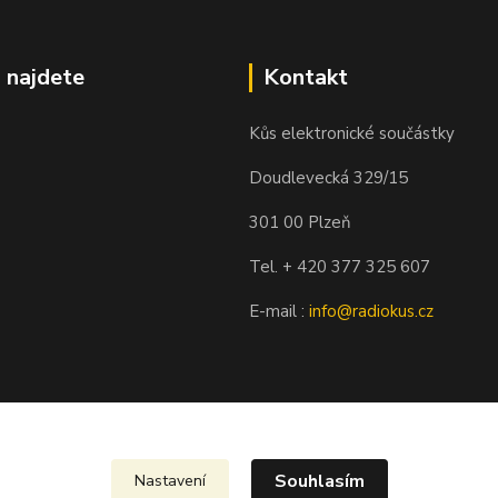
 najdete
Kontakt
Kůs elektronické součástky
Doudlevecká 329/15
301 00 Plzeň
Tel. + 420 377 325 607
E-mail :
info@radiokus.cz
Souhlasím
Nastavení