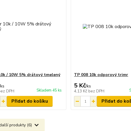
0k / 10W 5% drátový tmelený
TP 008 10k odporový trimr
5 Kč
/
ks
/
ks
Skladem 45 ks
bez DPH
4,13 Kč
bez DPH
Přidat do košíku
Přidat do ko
další produkty (6)