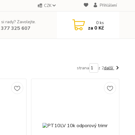
Přihlášení
CZK
 si rady? Zavolejte.
0
ks
za
0 Kč
 377 325 607
strana
z 2
další