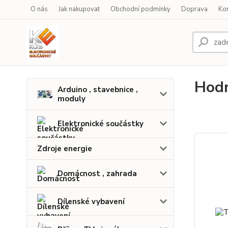
O nás
Jak nakupovat
Obchodní podmínky
Doprava
Ko
Hodn
Arduino , stavebnice ,
moduly
Elektronické součástky
Zdroje energie
Domácnost , zahrada
Dílenské vybavení