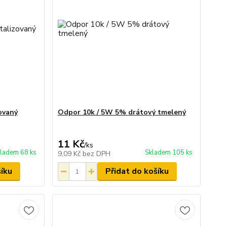
ovaný
Odpor 10k / 5W 5% drátový tmelený
11 Kč
/
ks
ladem 68 ks
Skladem 105 ks
9,09 Kč
bez DPH
šíku
Přidat do košíku