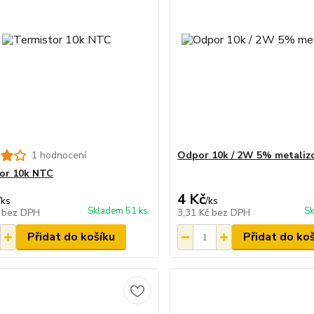
1 hodnocení
Odpor 10k / 2W 5% metaliz
or 10k NTC
4 Kč
/
ks
/
ks
Skladem 51 ks
Sk
č
bez DPH
3,31 Kč
bez DPH
Přidat do košíku
Přidat do ko