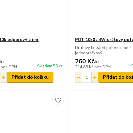
10k odporový trimr
POT 10k0 / 4W drátový pot
Drátový lineární potenciometr
jednootáčkový
260 Kč
/
ks
/
ks
Skladem 58 ks
č
bez DPH
214,88 Kč
bez DPH
Přidat do košíku
Přidat do ko