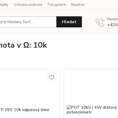
ntakty
Ochrana soukromí
Fotogalerie
Recenze
Nevíte
Hledat
+420
ota v Ω: 10k