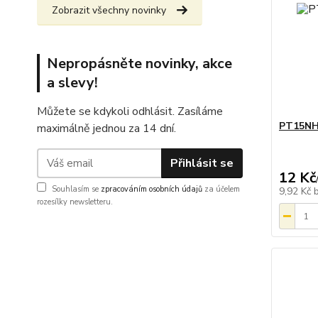
Zobrazit všechny novinky
Nepropásněte novinky, akce
a slevy!
Můžete se kdykoli odhlásit. Zasíláme
PT15NH 
maximálně jednou za 14 dní.
Přihlásit se
12 Kč
Souhlasím se
zpracováním osobních údajů
za účelem
9,92 Kč
rozesílky newsletteru.