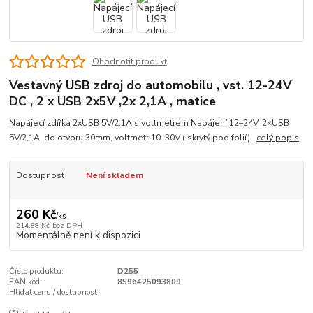
Ohodnotit produkt
Vestavný USB zdroj do automobilu , vst. 12-24V
DC , 2 x USB 2x5V ,2x 2,1A , matice
Napájecí zdířka 2xUSB 5V/2,1A s voltmetrem Napájení 12–24V, 2×USB
5V/2,1A, do otvoru 30mm, voltmetr 10–30V ( skrytý pod folií)
celý popis
Dostupnost
Není skladem
260 Kč
/
ks
214,88 Kč
bez DPH
Momentálně není k dispozici
Číslo produktu:
D255
EAN kód:
8596425093809
Hlídat cenu / dostupnost