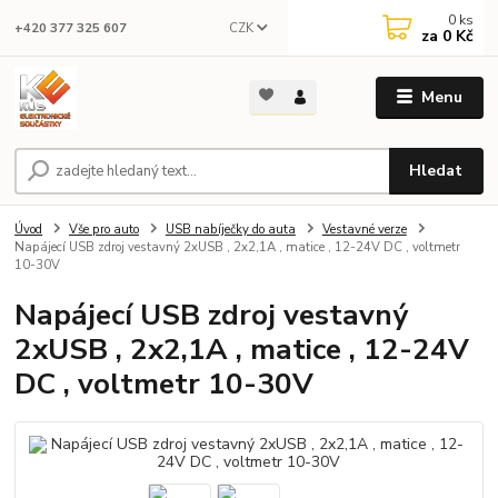
0
ks
CZK
+420 377 325 607
za
0 Kč
Menu
Hledat
Úvod
Vše pro auto
USB nabíječky do auta
Vestavné verze
Napájecí USB zdroj vestavný 2xUSB , 2x2,1A , matice , 12-24V DC , voltmetr
10-30V
Napájecí USB zdroj vestavný
2xUSB , 2x2,1A , matice , 12-24V
DC , voltmetr 10-30V