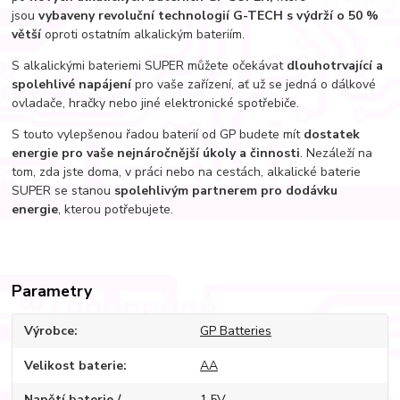
jsou
vybaveny revoluční technologií G-TECH s
výdrží o 50 %
větší
oproti ostatním alkalickým bateriím.
S alkalickými bateriemi SUPER můžete očekávat
dlouhotrvající a
spolehlivé napájení
pro vaše zařízení, ať už se jedná o dálkové
ovladače, hračky nebo jiné elektronické spotřebiče.
S touto vylepšenou řadou baterií od GP budete mít
dostatek
energie pro vaše nejnáročnější úkoly a činnosti
. Nezáleží na
tom, zda jste doma, v práci nebo na cestách, alkalické baterie
SUPER se stanou
spolehlivým partnerem pro dodávku
energie
, kterou potřebujete.
Parametry
Výrobce
GP Batteries
Velikost baterie
AA
Napětí baterie /
1,5V