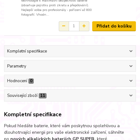
technologie k maximální bezpečnosti baterie
(obsahuje pojistku proti zkratu a přepólování).
Nejlepší volba pro profesionály - pořízení až 800
fotografií. Vhodn...
Přidat do košíku
Kompletní specifikace
Parametry
Hodnocení
0
Související zboží
11
Kompletní specifikace
Pokud hledáte baterie, které vám poskytnou spolehlivou a
dlouhotrvající energii pro vaše elektronické zařízení, sáhněte
po
nových alkalických bateriích GP SUPER
,
které