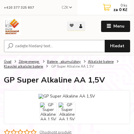
0
ks
CZK
+420 377 325 607
za
0 Kč
Menu
Hledat
Úvod
Zdroje energie
Baterie , akumulátory
Alkalické baterie
Klasické alkalické baterie
GP Super Alkaline AA 1,5V
GP Super Alkaline AA 1,5V
Ohodnotit produkt