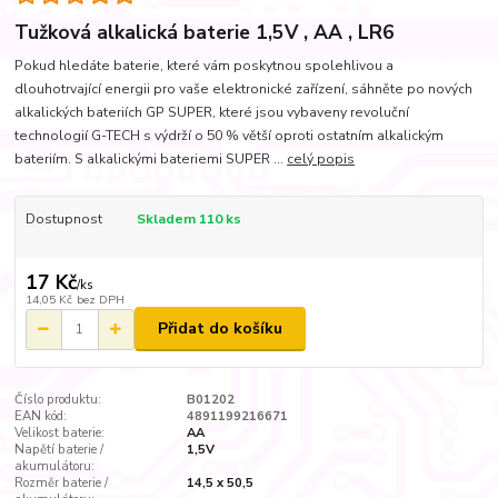
Tužková alkalická baterie 1,5V , AA , LR6
Pokud hledáte baterie, které vám poskytnou spolehlivou a
dlouhotrvající energii pro vaše elektronické zařízení, sáhněte po nových
alkalických bateriích GP SUPER, které jsou vybaveny revoluční
technologií G-TECH s výdrží o 50 % větší oproti ostatním alkalickým
bateriím. S alkalickými bateriemi SUPER ...
celý popis
Dostupnost
Skladem 110 ks
17 Kč
/
ks
14,05 Kč
bez DPH
Přidat do košíku
Číslo produktu:
B01202
EAN kód:
4891199216671
Velikost baterie:
AA
Napětí baterie /
1,5V
akumulátoru:
Rozměr baterie /
14,5 x 50,5