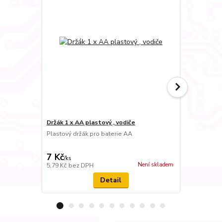
Držák 1 x AA plastový , vodiče
Držák 10 x A
Plastový držák pro baterie AA
Plastový drž
7 Kč
34 Kč
/
ks
/
ks
Není skladem
5,79 Kč
bez DPH
28,10 Kč
bez
Detail