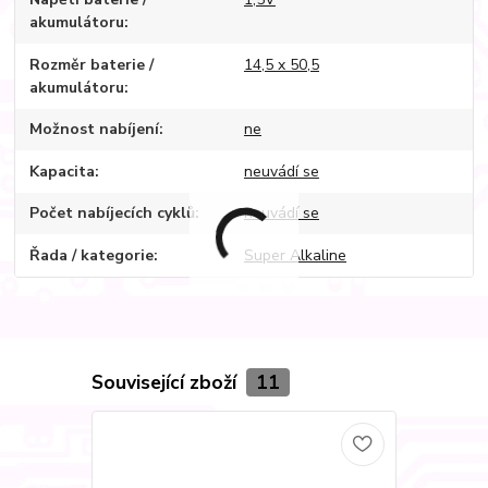
akumulátoru
Rozměr baterie /
14,5 x 50,5
akumulátoru
Možnost nabíjení
ne
Kapacita
neuvádí se
Počet nabíjecích cyklů
neuvádí se
Řada / kategorie
Super Alkaline
Související zboží
11