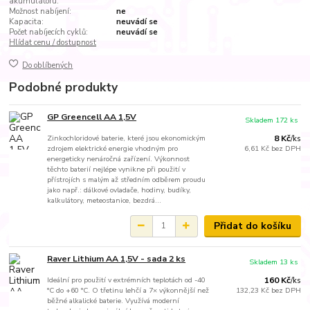
akumulátoru:
Možnost nabíjení:
ne
Kapacita:
neuvádí se
Počet nabíjecích cyklů:
neuvádí se
Hlídat cenu / dostupnost
Do oblíbených
Podobné produkty
GP Greencell AA 1,5V
Skladem 172 ks
Zinkochloridové baterie, které jsou ekonomickým
8 Kč
/
ks
zdrojem elektrické energie vhodným pro
6,61 Kč
bez DPH
energeticky nenáročná zařízení. Výkonnost
těchto baterií nejlépe vynikne při použití v
přístrojích s malým až středním odběrem proudu
jako např.: dálkové ovladače, hodiny, budíky,
kalkulátory, meteostanice, bezdrá...
Přidat do košíku
Raver Lithium AA 1,5V - sada 2 ks
Skladem 13 ks
Ideální pro použití v extrémních teplotách od -40
160 Kč
/
ks
°C do +60 °C. O třetinu lehčí a 7× výkonnější než
132,23 Kč
bez DPH
běžné alkalické baterie. Využívá moderní