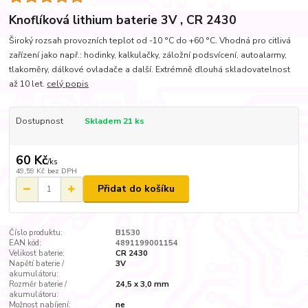
Knoflíková lithium baterie 3V , CR 2430
Široký rozsah provozních teplot od -10 °C do +60 °C. Vhodná pro citlivá
zařízení jako např.: hodinky, kalkulačky, záložní podsvícení, autoalarmy,
tlakoměry, dálkové ovladače a další. Extrémně dlouhá skladovatelnost
až 10 let.
celý popis
Dostupnost
Skladem 21 ks
60 Kč
/
ks
49,59 Kč
bez DPH
Přidat do košíku
Číslo produktu:
B1530
EAN kód:
4891199001154
Velikost baterie:
CR 2430
Napětí baterie /
3V
akumulátoru:
Rozměr baterie /
24,5 x 3,0 mm
akumulátoru:
Možnost nabíjení:
ne