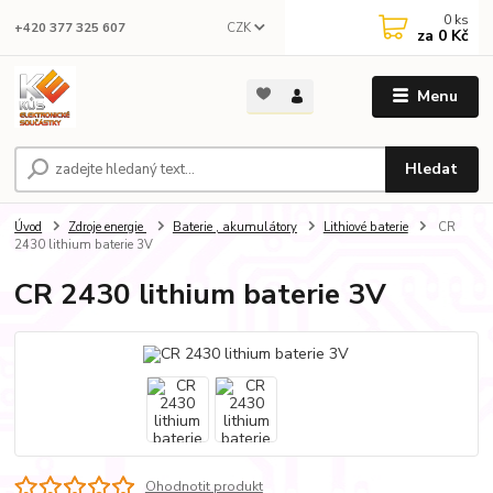
0
ks
CZK
+420 377 325 607
za
0 Kč
Menu
Hledat
Úvod
Zdroje energie
Baterie , akumulátory
Lithiové baterie
CR
2430 lithium baterie 3V
CR 2430 lithium baterie 3V
Ohodnotit produkt