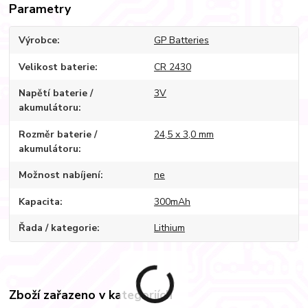
Parametry
Výrobce
GP Batteries
Velikost baterie
CR 2430
Napětí baterie /
3V
akumulátoru
Rozměr baterie /
24,5 x 3,0 mm
akumulátoru
Možnost nabíjení
ne
Kapacita
300mAh
Řada / kategorie
Lithium
Zboží zařazeno v kategoriích