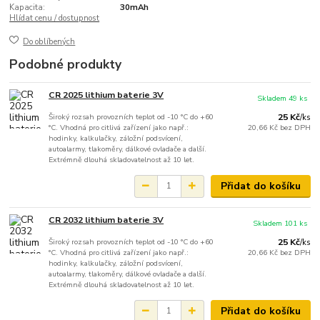
Kapacita:
30mAh
Hlídat cenu / dostupnost
Do oblíbených
Podobné produkty
CR 2025 lithium baterie 3V
Skladem 49 ks
Široký rozsah provozních teplot od -10 °C do +60
25 Kč
/
ks
°C. Vhodná pro citlivá zařízení jako např.:
20,66 Kč
bez DPH
hodinky, kalkulačky, záložní podsvícení,
autoalarmy, tlakoměry, dálkové ovladače a další.
Extrémně dlouhá skladovatelnost až 10 let.
Přidat do košíku
CR 2032 lithium baterie 3V
Skladem 101 ks
Široký rozsah provozních teplot od -10 °C do +60
25 Kč
/
ks
°C. Vhodná pro citlivá zařízení jako např.:
20,66 Kč
bez DPH
hodinky, kalkulačky, záložní podsvícení,
autoalarmy, tlakoměry, dálkové ovladače a další.
Extrémně dlouhá skladovatelnost až 10 let.
Přidat do košíku