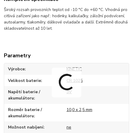
Široký rozsah provozních teplot od -10 °C do +60 °C. Vhodná pro
citlivá zařízení jako např.: hodinky, kalkulačky, záložní podsvícení,
autoalarmy, tlakoměry, dálkové ovladače a další. Extrémně dlouhá
skladovatelnost až 10 let.
Parametry
Výrobce
KINETIC
Velikost baterie
CR 1025
Napětí baterie /
3V
akumulátoru
Rozměr baterie /
10,0 x 2,5 mm
akumulátoru
Možnost nabíjení
ne