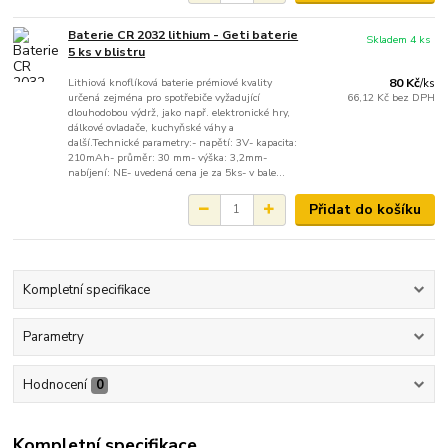
Baterie CR 2032 lithium - Geti baterie
Skladem 4 ks
5 ks v blistru
Lithiová knoflíková baterie prémiové kvality
80 Kč
/
ks
určená zejména pro spotřebiče vyžadující
66,12 Kč
bez DPH
dlouhodobou výdrž, jako např. elektronické hry,
dálkové ovladače, kuchyňské váhy a
další.Technické parametry:- napětí: 3V- kapacita:
210mAh- průměr: 30 mm- výška: 3,2mm-
nabíjení: NE- uvedená cena je za 5ks- v bale...
Přidat do košíku
Kompletní specifikace
Parametry
Hodnocení
0
Kompletní specifikace