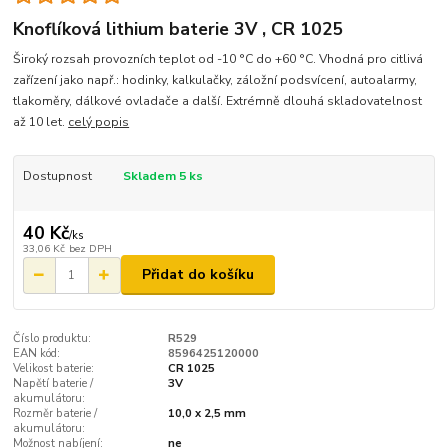
Knoflíková lithium baterie 3V , CR 1025
Široký rozsah provozních teplot od -10 °C do +60 °C. Vhodná pro citlivá
zařízení jako např.: hodinky, kalkulačky, záložní podsvícení, autoalarmy,
tlakoměry, dálkové ovladače a další. Extrémně dlouhá skladovatelnost
až 10 let.
celý popis
Dostupnost
Skladem 5 ks
40 Kč
/
ks
33,06 Kč
bez DPH
Přidat do košíku
Číslo produktu:
R529
EAN kód:
8596425120000
Velikost baterie:
CR 1025
Napětí baterie /
3V
akumulátoru:
Rozměr baterie /
10,0 x 2,5 mm
akumulátoru:
Možnost nabíjení:
ne