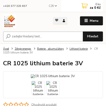
0
ks
CZK
+420 377 325 607
za
0 Kč
Menu
Hledat
Úvod
Zdroje energie
Baterie , akumulátory
Lithiové baterie
CR
1025 lithium baterie 3V
CR 1025 lithium baterie 3V
Ohodnotit produkt