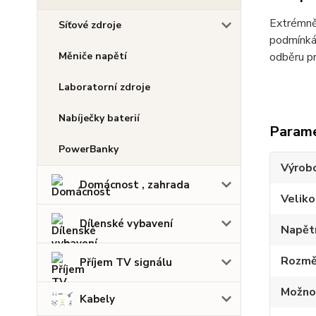
Extrémně 
Síťové zdroje
podmínkác
Měniče napětí
odběru pr
Laboratorní zdroje
Nabíječky baterií
Param
PowerBanky
Výrob
Domácnost , zahrada
Veliko
Dílenské vybavení
Napětí
Rozměr
Příjem TV signálu
Možnos
Kabely