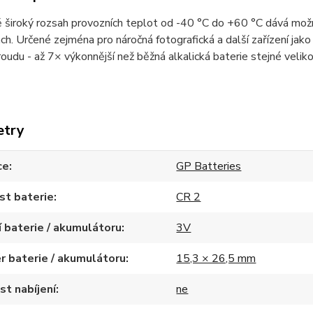
široký rozsah provozních teplot od -40 °C do +60 °C dává možno
h. Určené zejména pro náročná fotografická a další zařízení jako 
oudu - až 7× výkonnější než běžná alkalická baterie stejné velik
etry
ce
GP Batteries
st baterie
CR 2
 baterie / akumulátoru
3V
 baterie / akumulátoru
15,3 × 26,5 mm
t nabíjení
ne