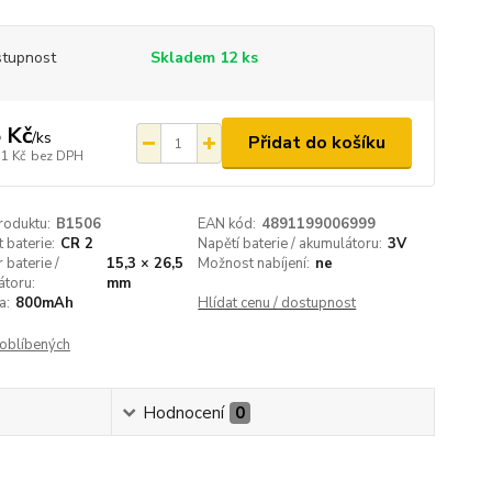
tupnost
Skladem 12 ks
 Kč
/
ks
Přidat do košíku
51 Kč
bez DPH
roduktu:
B1506
EAN kód:
4891199006999
t baterie:
CR 2
Napětí baterie / akumulátoru:
3V
baterie /
15,3 × 26,5
Možnost nabíjení:
ne
átoru:
mm
a:
800mAh
Hlídat cenu / dostupnost
oblíbených
Hodnocení
0