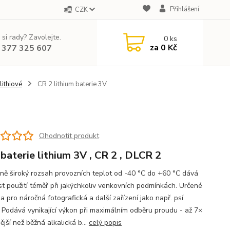
Přihlášení
CZK
 si rady? Zavolejte.
0
ks
za
0 Kč
 377 325 607
lithiové
CR 2 lithium baterie 3V
Ohodnotit produkt
baterie lithium 3V , CR 2 , DLCR 2
ně široký rozsah provozních teplot od -40 °C do +60 °C dává
t použití téměř při jakýchkoliv venkovních podmínkách. Určené
 pro náročná fotografická a další zařízení jako např. psí
. Podává vynikající výkon při maximálním odběru proudu - až 7×
jší než běžná alkalická b...
celý popis