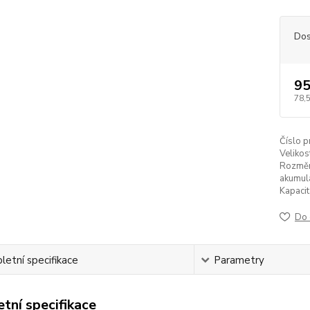
Dos
95
78,
Číslo p
Velikos
Rozměr 
akumul
Kapacit
Do 
etní specifikace
Parametry
tní specifikace