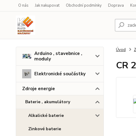
O nás
Jak nakupovat
Obchodní podmínky
Doprava
Ko
Úvod
Z
Arduino , stavebnice ,
moduly
CR 2
Elektronické součástky
Zdroje energie
Baterie , akumulátory
Alkalické baterie
Zinkové baterie