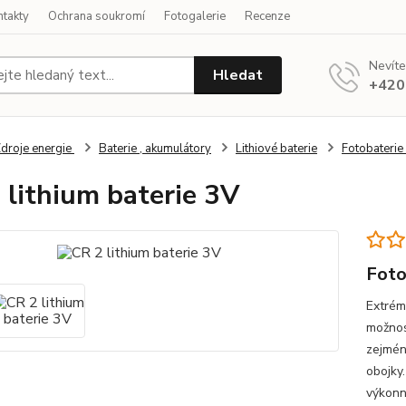
ntakty
Ochrana soukromí
Fotogalerie
Recenze
Nevíte
Hledat
+420
droje energie
Baterie , akumulátory
Lithiové baterie
Fotobaterie 
 lithium baterie 3V
Foto
Extrém
možnos
zejména
obojky
výkonně