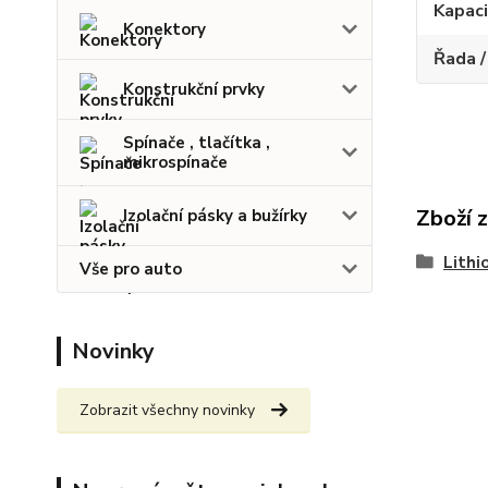
Kapac
Konektory
Řada /
Konstrukční prvky
Spínače , tlačítka ,
mikrospínače
Zboží 
Izolační pásky a bužírky
Lithi
Vše pro auto
Novinky
Zobrazit všechny novinky