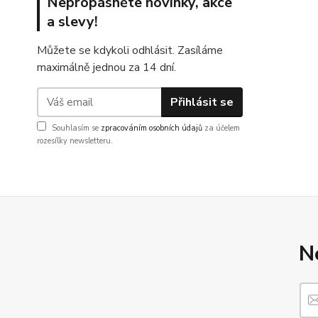
Nepropásněte novinky, akce
a slevy!
Můžete se kdykoli odhlásit. Zasíláme
maximálně jednou za 14 dní.
Přihlásit se
Souhlasím se
zpracováním osobních údajů
za účelem
rozesílky newsletteru.
N