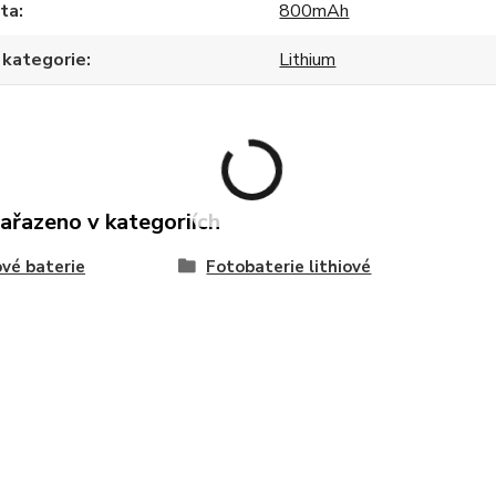
ita
800mAh
 kategorie
Lithium
zařazeno v kategoriích
ové baterie
Fotobaterie lithiové