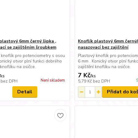
 plastový 6mm černý šipka ,
Knoflík plastový 6mm černý/
ací se zajištěním šroubkem
nasazovací bez zajištění
 knoflík pro potenciometry s osou
Plastový knoflík pro potenciom
onický otvor plní funkci dobrého
6 mm . Konický otvor plní funk
 knoflíku na osičce.
zajištění knoflíku na osičce.
7 Kč
/
ks
/
ks
Není skladem
č
bez DPH
5,79 Kč
bez DPH
Detail
Přidat do ko