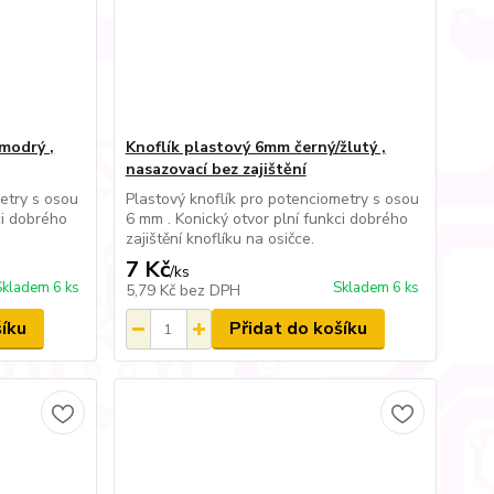
modrý ,
Knoflík plastový 6mm černý/žlutý ,
nasazovací bez zajištění
etry s osou
Plastový knoflík pro potenciometry s osou
ci dobrého
6 mm . Konický otvor plní funkci dobrého
zajištění knoflíku na osičce.
7 Kč
/
ks
Skladem 6 ks
Skladem 6 ks
5,79 Kč
bez DPH
šíku
Přidat do košíku