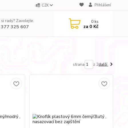
Přihlášení
CZK
 si rady? Zavolejte.
0
ks
za
0 Kč
 377 325 607
strana
z 2
další