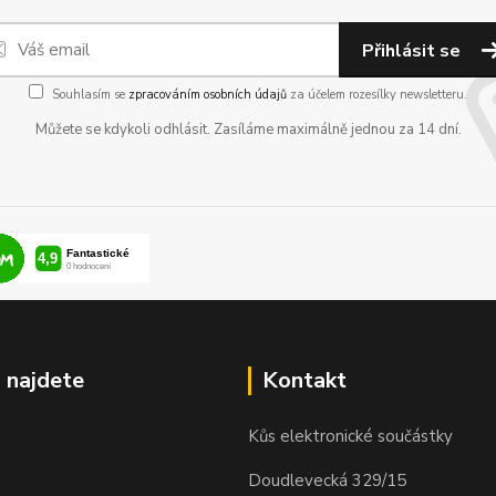
Přihlásit se
Souhlasím se
zpracováním osobních údajů
za účelem rozesílky newsletteru.
Můžete se kdykoli odhlásit. Zasíláme maximálně jednou za 14 dní.
 najdete
Kontakt
Kůs elektronické součástky
Doudlevecká 329/15