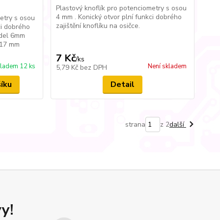
Plastový knoflík pro potenciometry s osou
4 mm . Konický otvor plní funkci dobrého
etry s osou
zajištění knoflíku na osičce.
ci dobrého
řídel 6mm
 17 mm
7 Kč
/
ks
ladem 12 ks
Není skladem
5,79 Kč
bez DPH
šíku
Detail
strana
z 2
další
y!