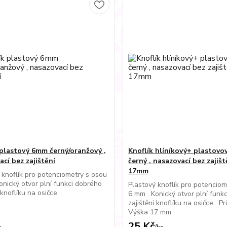
 plastový 6mm černý/oranžový ,
Knoflík hlíníkový+ plastov
cí bez zajištění
černý , nasazovací bez zajiště
17mm
 knoflík pro potenciometry s osou
onický otvor plní funkci dobrého
Plastový knoflík pro potenciom
 knoflíku na osičce.
6 mm . Konický otvor plní funk
zajištění knoflíku na osičce. 
Výška 17 mm
25 Kč