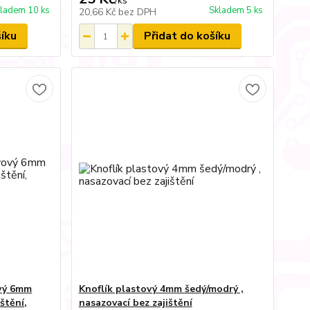
/
ks
ladem 10 ks
Skladem 5 ks
20,66 Kč
bez DPH
šíku
Přidat do košíku
ový 6mm
Knoflík plastový 4mm šedý/modrý ,
ištění,
nasazovací bez zajištění