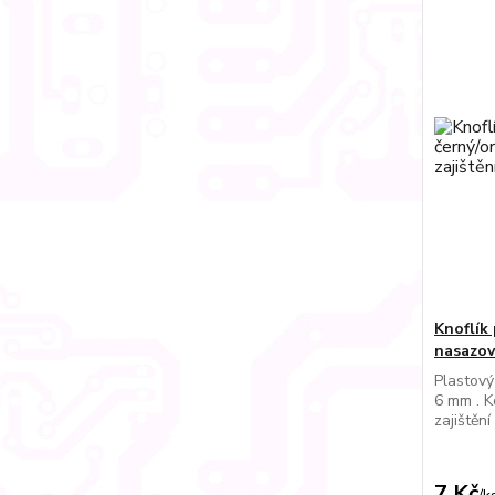
Knoflík
nasazova
Plastový
6 mm . K
zajištění
7 Kč