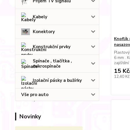
Příjem TV signálu
Kabely
Konektory
Knoflík
nasazov
Konstrukční prvky
Plastový
6 mm . K
Spínače , tlačítka ,
zajištění
mikrospínače
15 Kč
12,40 K
Izolační pásky a bužírky
Vše pro auto
Novinky