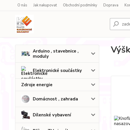
O nás
Jak nakupovat
Obchodní podmínky
Doprava
Ko
Výšk
Arduino , stavebnice ,
moduly
Elektronické součástky
Zdroje energie
Domácnost , zahrada
Dílenské vybavení