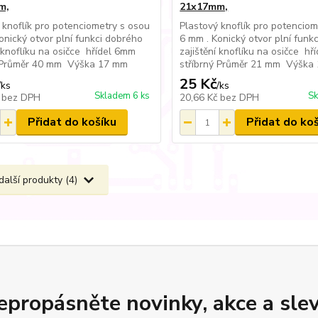
m,
21x17mm,
 knoflík pro potenciometry s osou
Plastový knoflík pro potenciom
onický otvor plní funkci dobrého
6 mm . Konický otvor plní funk
í knoflíku na osičce hřídel 6mm
zajištění knoflíku na osičce h
ý Průměr 40 mm Výška 17 mm
stříbrný Průměr 21 mm Výška
25 Kč
/
ks
/
ks
Skladem 6 ks
Sk
č
bez DPH
20,66 Kč
bez DPH
Přidat do košíku
Přidat do ko
další produkty (4)
epropásněte novinky, akce a slev