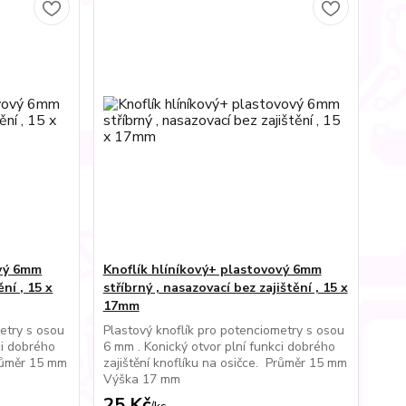
ový 6mm
Knoflík hlíníkový+ plastovový 6mm
ní , 15 x
stříbrný , nasazovací bez zajištění , 15 x
17mm
etry s osou
Plastový knoflík pro potenciometry s osou
ci dobrého
6 mm . Konický otvor plní funkci dobrého
Průměr 15 mm
zajištění knoflíku na osičce. Průměr 15 mm
Výška 17 mm
25 Kč