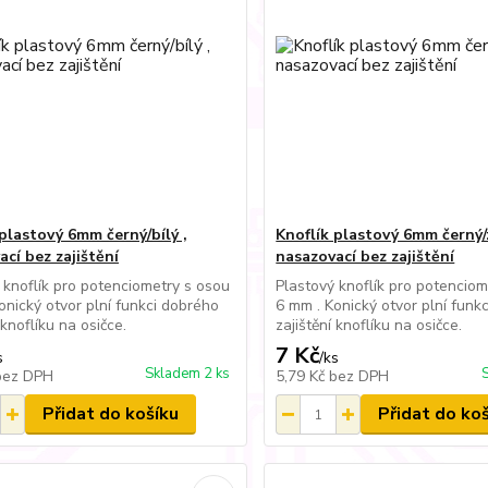
 plastový 6mm černý/bílý ,
Knoflík plastový 6mm černý/
cí bez zajištění
nasazovací bez zajištění
 knoflík pro potenciometry s osou
Plastový knoflík pro potenciom
onický otvor plní funkci dobrého
6 mm . Konický otvor plní funk
 knoflíku na osičce.
zajištění knoflíku na osičce.
7 Kč
s
/
ks
Skladem 2 ks
bez DPH
5,79 Kč
bez DPH
Přidat do košíku
Přidat do ko