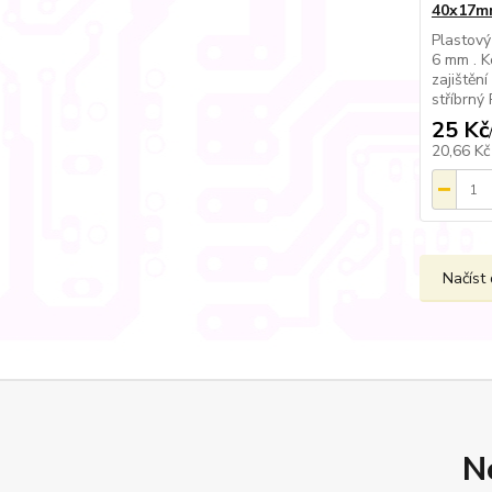
40x17m
Plastový
6 mm . K
zajištěn
stříbrn
25 Kč
20,66 K
Načíst 
N