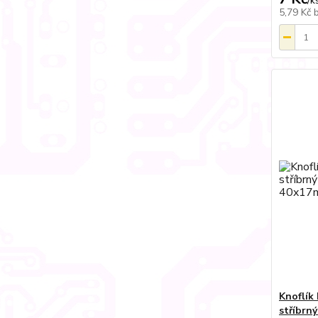
/
k
5,79 Kč
Knoflík
stříbrný