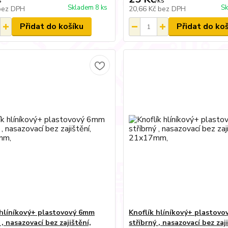
s
/
ks
Skladem 8 ks
Sk
bez DPH
20,66 Kč
bez DPH
Přidat do košíku
Přidat do ko
 hlíníkový+ plastovový 6mm
Knoflík hlíníkový+ plastov
 , nasazovací bez zajištění,
stříbrný , nasazovací bez zaj