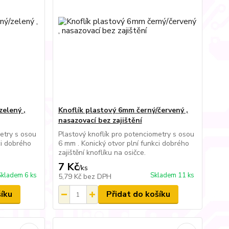
zelený ,
Knoflík plastový 6mm černý/červený ,
nasazovací bez zajištění
etry s osou
Plastový knoflík pro potenciometry s osou
ci dobrého
6 mm . Konický otvor plní funkci dobrého
zajištění knoflíku na osičce.
7 Kč
/
ks
Skladem 6 ks
Skladem 11 ks
5,79 Kč
bez DPH
šíku
Přidat do košíku