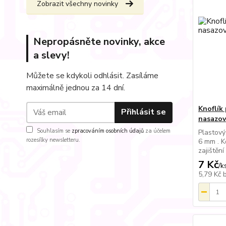
Zobrazit všechny novinky
Nepropásněte novinky, akce
a slevy!
Můžete se kdykoli odhlásit. Zasíláme
maximálně jednou za 14 dní.
Knoflík
Přihlásit se
nasazova
Souhlasím se
zpracováním osobních údajů
za účelem
Plastový
rozesílky newsletteru.
6 mm . K
zajištění
7 Kč
/
k
5,79 Kč