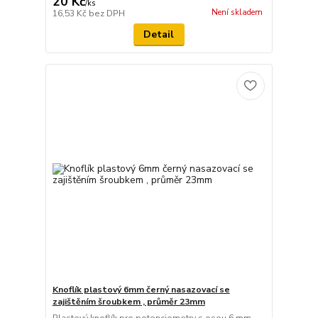
20 Kč
/
ks
Není skladem
16,53 Kč
bez DPH
Detail
Knoflík plastový 6mm černý nasazovací se
zajištěním šroubkem , průměr 23mm
Plastový knoflík pro potenciometry s osou 6 mm .