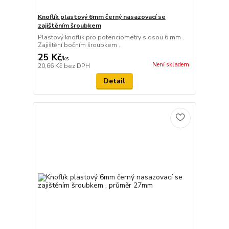
Knoflík plastový 6mm černý nasazovací se
zajištěním šroubkem
Plastový knoflík pro potenciometry s osou 6 mm .
Zajištění bočním šroubkem .
25 Kč
/
ks
Není skladem
20,66 Kč
bez DPH
Detail