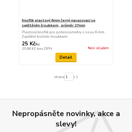
Knoflík plastový 6mm černý nasazovací se
zajištěním šroubkem , průměr 27mm
Plastový knoflík pro potenciometry s osou 6 mm .
Zajištění bočním šroubkem .
25 Kč
/
ks
Není skladem
20,66 Kč
bez DPH
Detail
strana
z 1
Nepropásněte novinky, akce a
slevy!