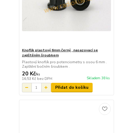
Knoflík plastový 6mm černý , nasazovací se
zajištěním šroubkem
Plastový knoflík pro potenciometry s osou 6 mm .
Zajištění bočním šroubkem .
20 Kč
/
ks
Skladem 38 ks
16,53 Kč
bez DPH
Přidat do košíku