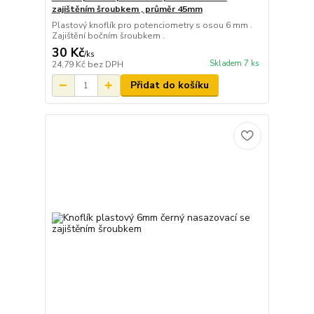
zajištěním šroubkem , průměr 45mm
Plastový knoflík pro potenciometry s osou 6 mm .
Zajištění bočním šroubkem .
30 Kč
/
ks
Skladem 7 ks
24,79 Kč
bez DPH
Přidat do košíku