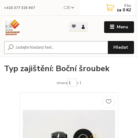
0
ks
CZK
+420 377 325 607
za
0 Kč
Menu
Hledat
Typ zajištění: Boční šroubek
strana
z 1