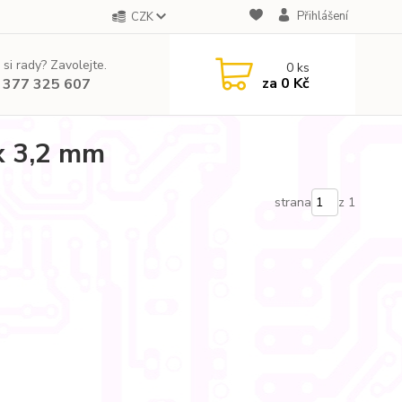
Přihlášení
CZK
 si rady? Zavolejte.
0
ks
za
0 Kč
 377 325 607
x 3,2 mm
strana
z 1