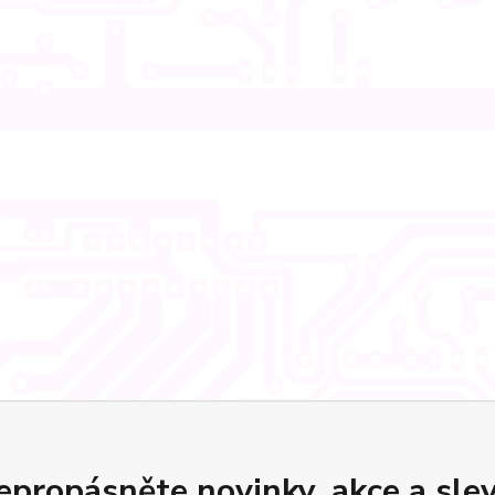
epropásněte novinky, akce a slev