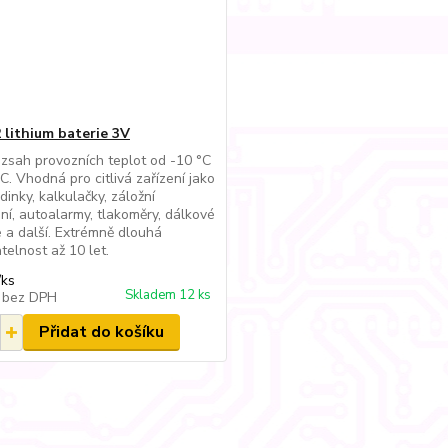
 lithium baterie 3V
ozsah provozních teplot od -10 °C
C. Vhodná pro citlivá zařízení jako
dinky, kalkulačky, záložní
ní, autoalarmy, tlakoměry, dálkové
 a další. Extrémně dlouhá
telnost až 10 let.
/
ks
Skladem 12 ks
č
bez DPH
Přidat do košíku