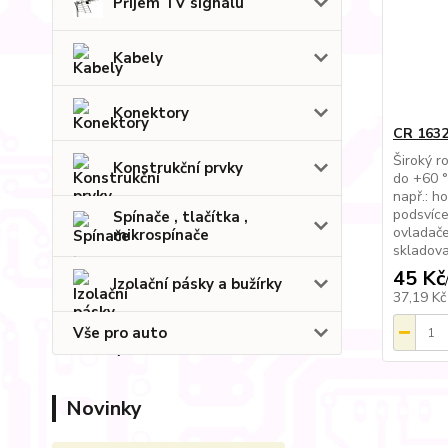
Příjem TV signálu
Kabely
Konektory
CR 1632
Široký r
Konstrukční prvky
do +60 °
např.: ho
podsvíce
Spínače , tlačítka ,
ovladače
mikrospínače
skladova
45 Kč
Izolační pásky a bužírky
37,19 K
Vše pro auto
Novinky