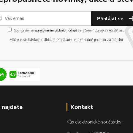
Přihlásit se
Souhlasím se
zpracováním osobních údajů
za účelem rozesílky newsletteru.
Můžete se kdykoli odhlásit. Zasíláme maximálně jednou za 14 dní.
 najdete
Kontakt
Kůs elektronické součástky