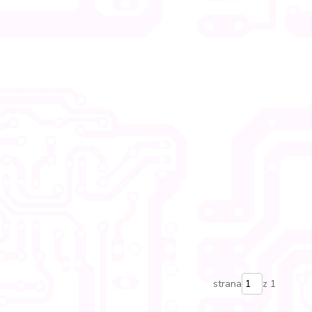
strana
z 1