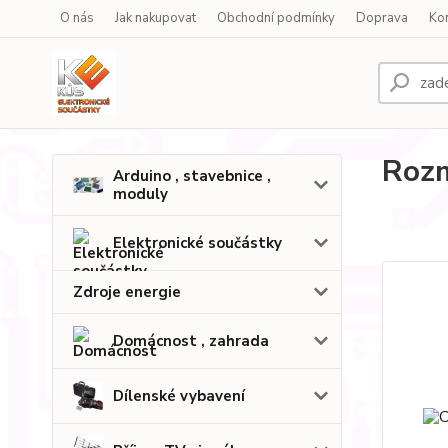
O nás
Jak nakupovat
Obchodní podmínky
Doprava
Ko
Rozm
Arduino , stavebnice ,
moduly
Elektronické součástky
Zdroje energie
Domácnost , zahrada
Dílenské vybavení