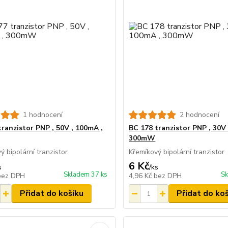
1 hodnocení
2 hodnocení
tranzistor PNP , 50V , 100mA ,
BC 178 tranzistor PNP , 30V 
300mW
ý bipolární tranzistor
Křemíkový bipolární tranzistor
6 Kč
s
/
ks
Skladem 37 ks
Sk
bez DPH
4,96 Kč
bez DPH
Přidat do košíku
Přidat do ko