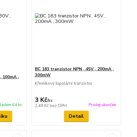
BC 183 tranzistor NPN , 45V , 200mA ,
300mW
, 100mA ,
Křemíkový bipolární tranzistor
3 Kč
/
ks
ladem 64 ks
Prodej ukončen
2,48 Kč
bez DPH
šíku
Detail