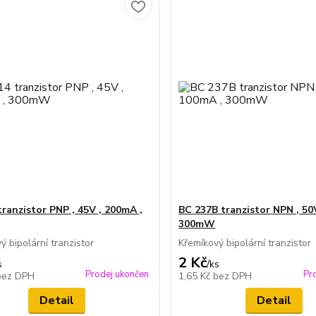
tranzistor PNP , 45V , 200mA ,
BC 237B tranzistor NPN , 50
300mW
ý bipolární tranzistor
Křemíkový bipolární tranzistor
2 Kč
s
/
ks
Prodej ukončen
Pr
bez DPH
1,65 Kč
bez DPH
Detail
Detail