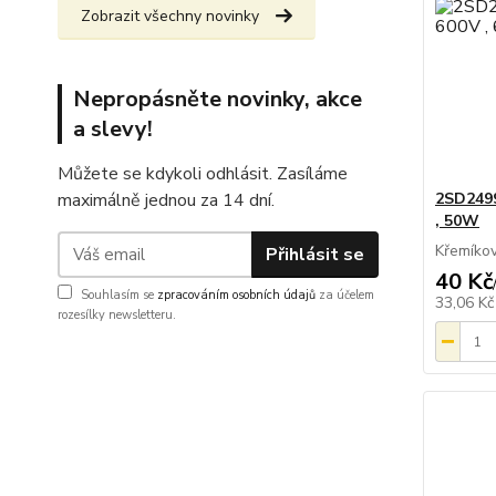
Zobrazit všechny novinky
Nepropásněte novinky, akce
a slevy!
Můžete se kdykoli odhlásit. Zasíláme
maximálně jednou za 14 dní.
2SD2499
, 50W
Křemíkov
Přihlásit se
40 Kč
Souhlasím se
zpracováním osobních údajů
za účelem
33,06 K
rozesílky newsletteru.