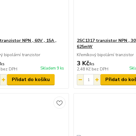
tranzistor NPN , 60V , 15A ,
2SC1317 tranzistor NPN , 30
625mW
ý bipolární tranzistor
Křemíkový bipolární tranzistor
3 Kč
/
ks
/
ks
Skladem 9 ks
Skl
č
bez DPH
2,48 Kč
bez DPH
Přidat do košíku
Přidat do ko