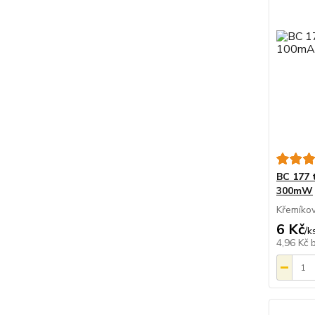
BC 177 
300mW
Křemíkov
6 Kč
/
k
4,96 Kč