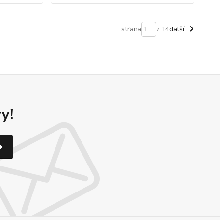
strana
z 14
další
y!