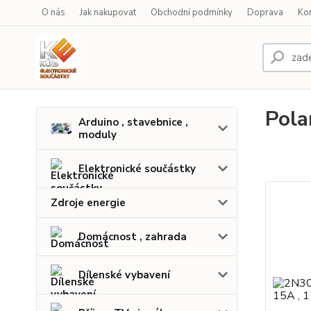
O nás
Jak nakupovat
Obchodní podmínky
Doprava
Ko
Pola
Arduino , stavebnice ,
moduly
Elektronické součástky
Zdroje energie
Domácnost , zahrada
Dílenské vybavení