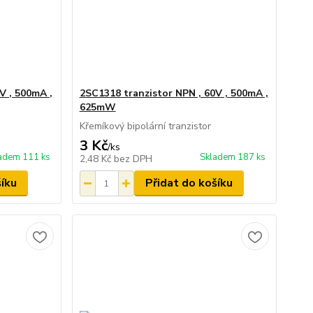
V , 500mA ,
2SC1318 tranzistor NPN , 60V , 500mA ,
625mW
Křemíkový bipolární tranzistor
3 Kč
/
ks
adem 111 ks
Skladem 187 ks
2,48 Kč
bez DPH
šíku
Přidat do košíku