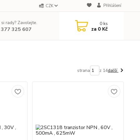
Přihlášení
CZK
 si rady? Zavolejte.
0
ks
za
0 Kč
 377 325 607
strana
z 14
další