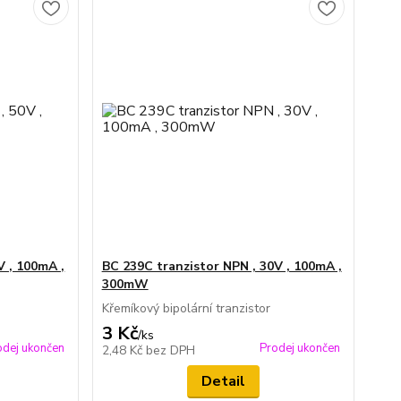
V , 100mA ,
BC 239C tranzistor NPN , 30V , 100mA ,
300mW
Křemíkový bipolární tranzistor
3 Kč
/
ks
odej ukončen
Prodej ukončen
2,48 Kč
bez DPH
Detail