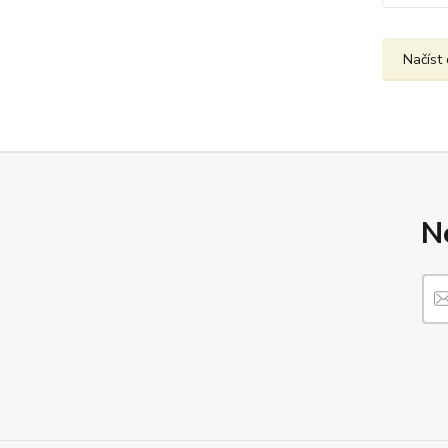
Načíst 
N