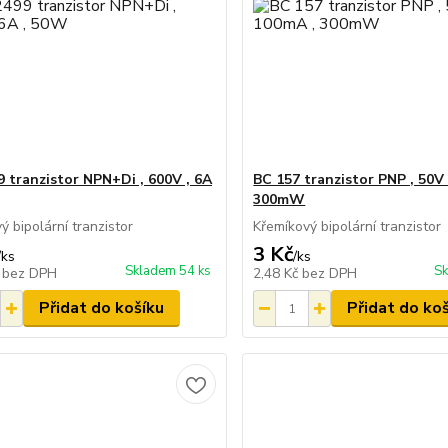
 tranzistor NPN+Di , 600V , 6A
BC 157 tranzistor PNP , 50V 
300mW
ý bipolární tranzistor
Křemíkový bipolární tranzistor
3 Kč
/
ks
/
ks
Skladem 54 ks
Sk
č
bez DPH
2,48 Kč
bez DPH
Přidat do košíku
Přidat do ko