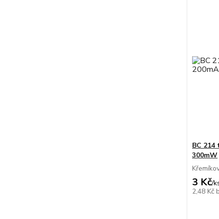
BC 214 
300mW
Křemíkov
3 Kč
/
k
2,48 Kč