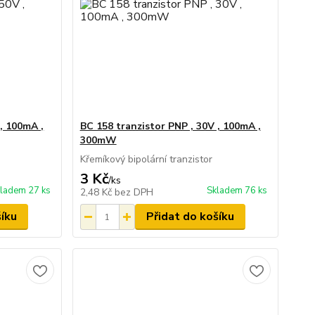
, 100mA ,
BC 158 tranzistor PNP , 30V , 100mA ,
300mW
Křemíkový bipolární tranzistor
3 Kč
/
ks
ladem 27 ks
Skladem 76 ks
2,48 Kč
bez DPH
šíku
Přidat do košíku