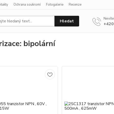
ntakty
Ochrana soukromí
Fotogalerie
Recenze
Nevíte
Hledat
+420
rizace: bipolární