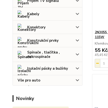
Příjem TV signálu
Kabely
Konektory
2N3055 
115W
Konstrukční prvky
Křemíkov
55 Kč
Spínače , tlačítka ,
45,45 K
mikrospínače
Izolační pásky a bužírky
Vše pro auto
Novinky