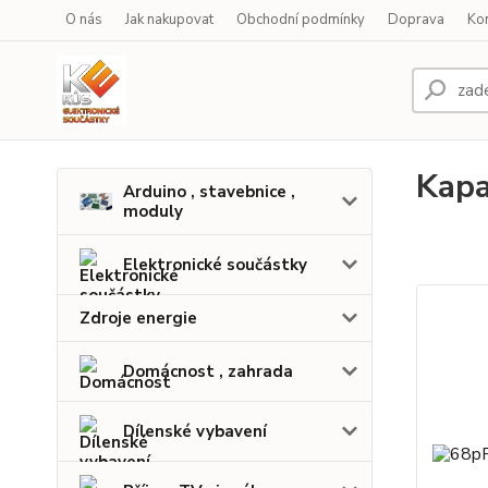
O nás
Jak nakupovat
Obchodní podmínky
Doprava
Ko
Kapa
Arduino , stavebnice ,
moduly
Elektronické součástky
Zdroje energie
Domácnost , zahrada
Dílenské vybavení