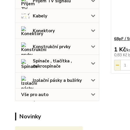
Příjem TV signálu
Kabely
Konektory
68pF / 
Konstrukční prvky
1 Kč
/
k
0,83 Kč
Spínače , tlačítka ,
mikrospínače
Izolační pásky a bužírky
Vše pro auto
Novinky