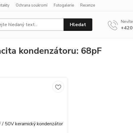
ntakty
Ochrana soukromí
Fotogalerie
Recenze
Nevíte
Hledat
+420
cita kondenzátoru: 68pF