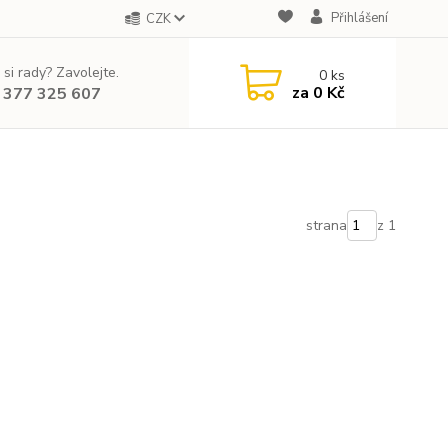
Přihlášení
CZK
 si rady? Zavolejte.
0
ks
za
0 Kč
 377 325 607
strana
z 1