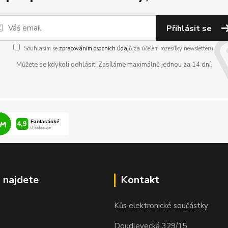
Přihlásit se
Souhlasím se
zpracováním osobních údajů
za účelem rozesílky newsletteru.
Můžete se kdykoli odhlásit. Zasíláme maximálně jednou za 14 dní.
 najdete
Kontakt
Kůs elektronické součástky
Doudlevecká 329/15