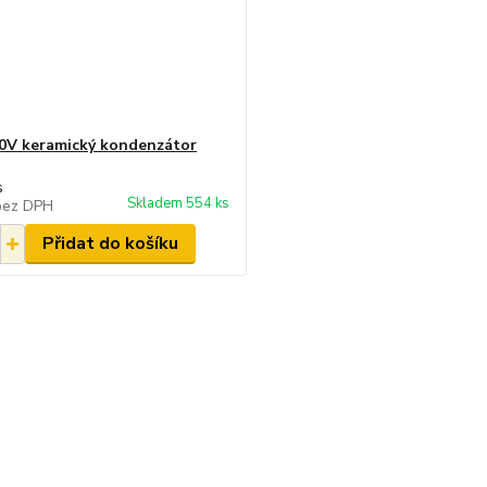
50V keramický kondenzátor
s
Skladem 554 ks
bez DPH
Přidat do košíku