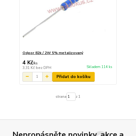
Odpor 82k / 2W 5% metalizovaný
4 Kč
/
ks
Skladem 114 ks
3,31 Kč
bez DPH
Přidat do košíku
strana
z 1
Nepropásněte novinky, akce a