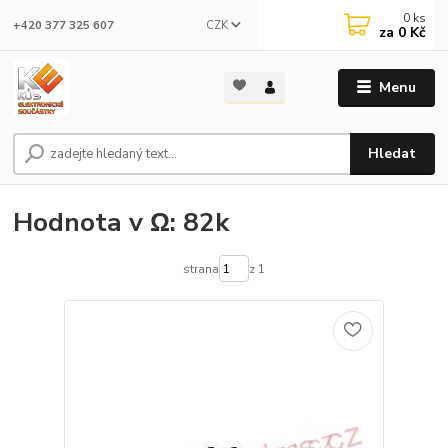
0
ks
CZK
+420 377 325 607
za
0 Kč
Menu
Hledat
Hodnota v Ω: 82k
strana
z 1