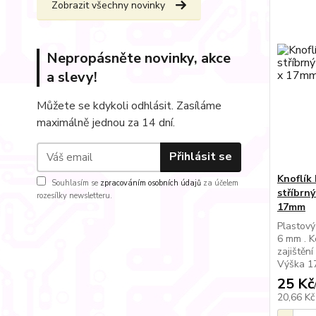
Zobrazit všechny novinky
Nepropásněte novinky, akce
a slevy!
Můžete se kdykoli odhlásit. Zasíláme
maximálně jednou za 14 dní.
Přihlásit se
Knoflík
Souhlasím se
zpracováním osobních údajů
za účelem
stříbrný
rozesílky newsletteru.
17mm
Plastový
6 mm . K
zajištěn
Výška 1
25 Kč
20,66 K