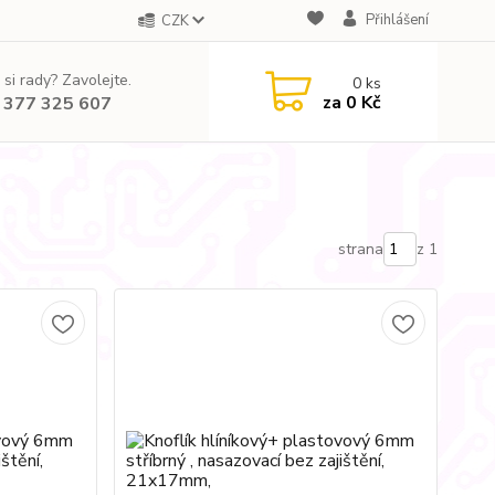
Přihlášení
CZK
 si rady? Zavolejte.
0
ks
za
0 Kč
 377 325 607
strana
z 1