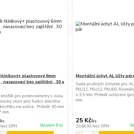
 hlíníkový+ plastovový 6mm
Montážní úchyt AL lišty péro
 , nasazovací bez zajištění , 30 x
Sada pružných úchytek pro AL 
FKU11, FKU12, FKU60. Rozměry
x 3,5 mm. Průměr uchycení (pro
 knoflík pro potenciometry s osou
mm.
onický otvor plní funkci dobrého
í knoflíku na osičce. Průměr 30 mm
7 mm
25 Kč
/
ks
/
ks
Skladem 8 ks
Sk
č
bez DPH
20,66 Kč
bez DPH