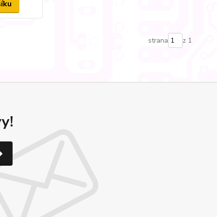
šíku
strana
z 1
y!