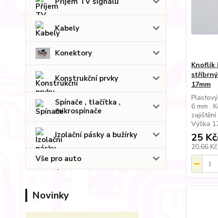
Příjem TV signálu
Kabely
Konektory
Knoflík
stříbrný
Konstrukční prvky
17mm
Plastový
Spínače , tlačítka ,
6 mm . K
mikrospínače
zajištěn
Výška 1
Izolační pásky a bužírky
25 Kč
20,66 K
Vše pro auto
Novinky