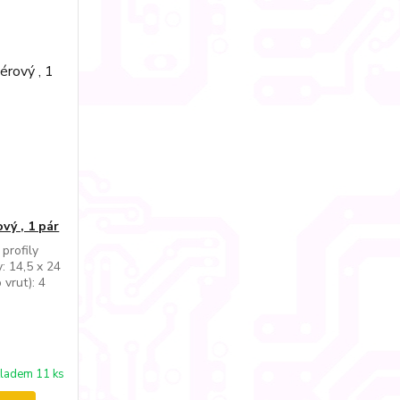
vý , 1 pár
profily
: 14,5 x 24
 vrut): 4
ladem 11 ks