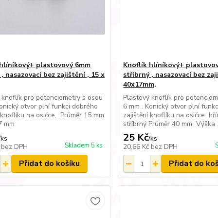
 hlíníkový+ plastovový 6mm
Knoflík hlíníkový+ plastov
 , nasazovací bez zajištění , 15 x
stříbrný , nasazovací bez zaj
40x17mm,
 knoflík pro potenciometry s osou
Plastový knoflík pro potenciom
onický otvor plní funkci dobrého
6 mm . Konický otvor plní funk
í knoflíku na osičce. Průměr 15 mm
zajištění knoflíku na osičce h
7 mm
stříbrný Průměr 40 mm Výška
25 Kč
/
ks
/
ks
Skladem 5 ks
č
bez DPH
20,66 Kč
bez DPH
Přidat do košíku
Přidat do ko