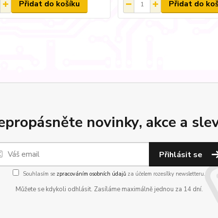
Přidat do košíku
Přidat do ko
epropásněte novinky, akce a slev
Přihlásit se
Souhlasím se
zpracováním osobních údajů
za účelem rozesílky newsletteru.
Můžete se kdykoli odhlásit. Zasíláme maximálně jednou za 14 dní.