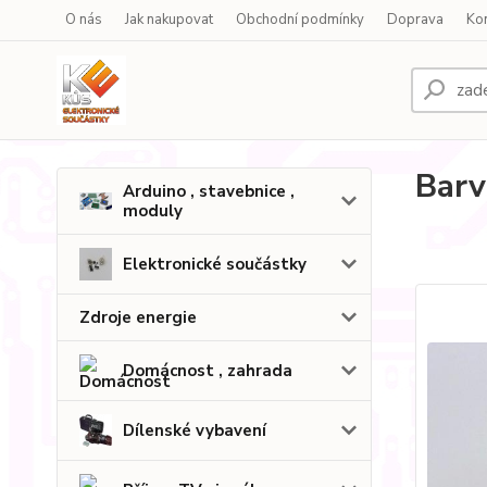
O nás
Jak nakupovat
Obchodní podmínky
Doprava
Ko
Barv
Arduino , stavebnice ,
moduly
Elektronické součástky
Zdroje energie
Domácnost , zahrada
Dílenské vybavení