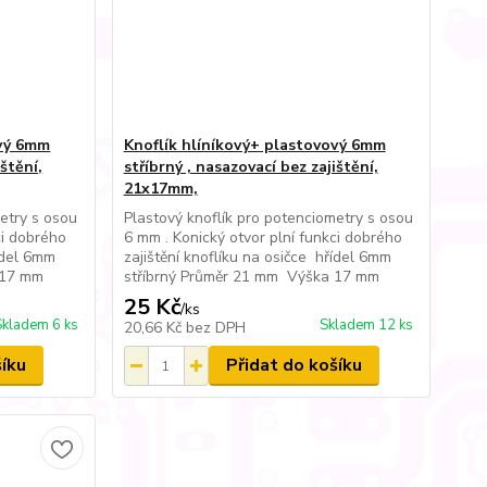
ový 6mm
Knoflík hlíníkový+ plastovový 6mm
ištění,
stříbrný , nasazovací bez zajištění,
21x17mm,
etry s osou
Plastový knoflík pro potenciometry s osou
ci dobrého
6 mm . Konický otvor plní funkci dobrého
řídel 6mm
zajištění knoflíku na osičce hřídel 6mm
 17 mm
stříbrný Průměr 21 mm Výška 17 mm
25 Kč
/
ks
Skladem 6 ks
Skladem 12 ks
20,66 Kč
bez DPH
šíku
Přidat do košíku